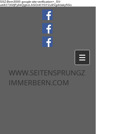
SSZ-Bern3000
google-site-verification=_SV-
ub8273GfjFy94QgbzLASOnKYGY2u9VgdUaky5Go
WWW.SEITENSPRUNGZ
IMMERBERN.COM