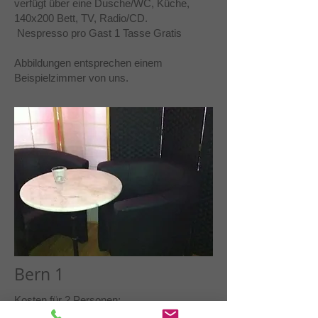
verfügt über eine Dusche/WC, Küche,
140x200 Bett, TV, Radio/CD.
Nespresso pro Gast 1 Tasse Gratis
Abbildungen entsprechen einem
Beispielzimmer von uns.
Bern 1
Kosten für 2 Personen: