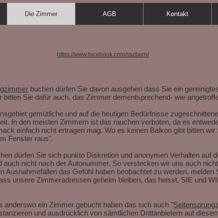
Die Zimmer
AGB
Kontakt
https://www.facebook.com/sszbern/
ngzimmer
buchen dürfen Sie davon ausgehen dass Sie ein gereinigte
 bitten Sie dafür auch, das Zimmer dementsprechend- wie angetroffe
nsgebiet gemütliche und auf die heutigen Bedürfnisse zugeschnitten
it. In den meisten Zimmern ist das rauchen verboten, da es entwede
k einfach nicht ertragen mag. Wo es keinen Balkon gibt bitten wir
m Fenster raus".
en dürfen Sie sich punkto Diskretion und anonymen Verhalten auf der
 auch nicht nach der Autonummer. So verstecken wir uns auch nicht 
in Ausnahmefällen das Gefühl haben beobachtet zu werden, melden S
dass unsere Zimmeradressen geheim bleiben, das heisst, SIE und W
eits anderswo ein Zimmer gebucht haben das sich auch "
Seitensprung
distanzieren und ausdrücklich von sämtlichen Drittanbietern auf die