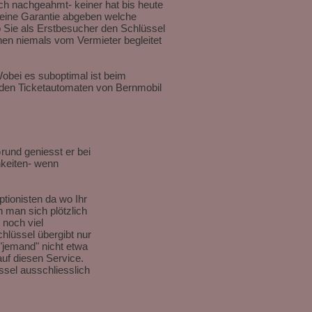
Fach nachgeahmt- keiner hat bis heute
 eine Garantie abgeben welche
wo Sie als Erstbesucher den Schlüssel
hen niemals vom Vermieter begleitet
obei es suboptimal ist beim
n den Ticketautomaten von Bernmobil
und geniesst er bei
hkeiten- wenn
ptionisten da wo Ihr
 man sich plötzlich
 noch viel
lüssel übergibt nur
"jemand" nicht etwa
auf diesen Service.
sel ausschliesslich