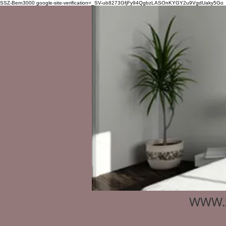
SSZ-Bern3000
google-site-verification=_SV-ub8273GfjFy94QgbzLASOnKYGY2u9VgdUaky5Go
WWW.