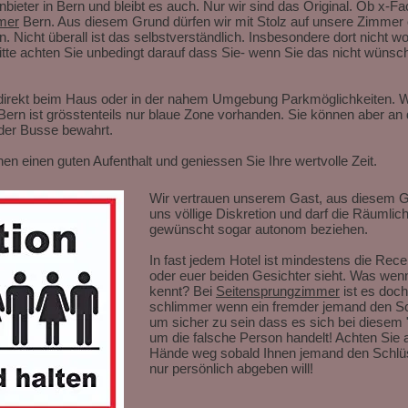
 Anbieter in Bern und bleibt es auch. Nur wir sind das Original. Ob x-
mer
Bern. Aus diesem Grund dürfen wir mit Stolz auf unsere Zimmer
. Nicht überall ist das selbstverständlich. Insbesondere dort nicht 
itte achten Sie unbedingt darauf dass Sie- wenn Sie das nicht wünsc
 direkt beim Haus oder in der nahem Umgebung Parkmöglichkeiten. W
Bern ist grösstenteils nur blaue Zone vorhanden. Sie können aber a
 der Busse bewahrt.
n einen guten Aufenthalt und geniessen Sie Ihre wertvolle Zeit.
Wir vertrauen unserem Gast, aus diesem Gr
uns völlige Diskretion und darf die Räumlic
gewünscht sogar autonom beziehen.
In fast jedem Hotel ist mindestens die Rece
oder euer beiden Gesichter sieht. Was wenn
kennt? Bei
Seitensprungzimmer
ist es doch
schlimmer wenn ein fremder jemand den Sch
um sicher zu sein dass es sich bei diesem 
um die falsche Person handelt! Achten Sie 
Hände weg sobald Ihnen jemand den Schlüs
nur persönlich abgeben will!