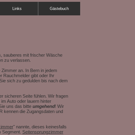
Links
Gästebuch
s, sauberes mit frischer Wäsche
n zu verlassen.
e Zimmer an. In Bern in jedem
r Rauchmelder gibt oder Ihr
 Sie sich zu gedulden bis nach dem
 sicheren Seite fühlen. Wir fragen
im Auto oder lauern hinter
ie uns das bitte
umgehend
! Wir
IR kennen die Zugangsdaten und
zimmer
" nannte, dieses keinesfalls
sem Segment.
Seitensprungzimmer