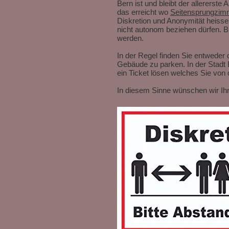
Bern ist und bleibt der allererste
das erreicht wo
Seitensprungzim
Diskretion und Anonymität heissen
nicht autonom beziehen dürfen. B
werden.
In der Regel finden Sie entweder
Gebäude zu parken. In der Stadt 
ein Ticket lösen welches Sie von
In diesem Sinne wünschen wir Ihne