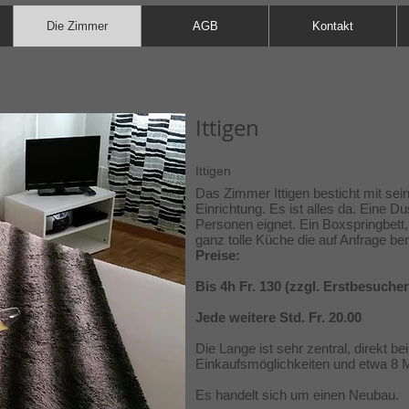
Die Zimmer
AGB
Kontakt
Ittigen
Ittigen
Das Zimmer Ittigen besticht mit sein
Einrichtung. Es ist alles da. Eine Du
Personen eignet. Ein Boxspringbet
ganz tolle Küche die auf Anfrage ben
Preise:
Bis 4h Fr. 130 (zzgl. Erstbesuche
Jede weitere Std. Fr. 20.00
Die Lange ist sehr zentral, direkt be
Einkaufsmöglichkeiten und etwa 8 M
Es handelt sich um einen Neubau.