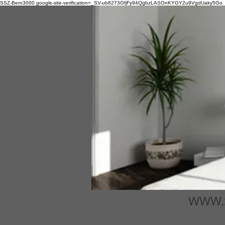
SSZ-Bern3000
google-site-verification=_SV-ub8273GfjFy94QgbzLASOnKYGY2u9VgdUaky5Go
WWW.