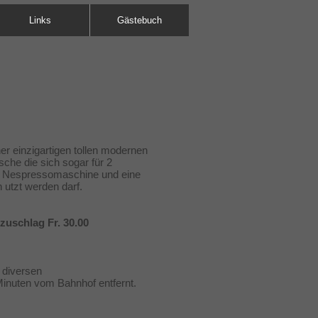
Links
Gästebuch
er einzigartigen tollen modernen
sche die sich sogar für 2
t, Nespressomaschine und eine
 utzt werden darf.
rzuschlag Fr. 30.00
i diversen
inuten vom Bahnhof entfernt.