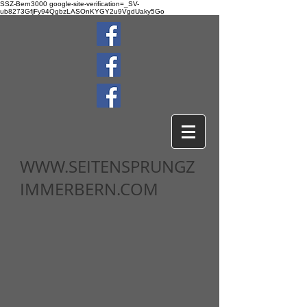
SSZ-Bern3000
google-site-verification=_SV-
ub8273GfjFy94QgbzLASOnKYGY2u9VgdUaky5Go
WWW.SEITENSPRUNGZ
IMMERBERN.COM