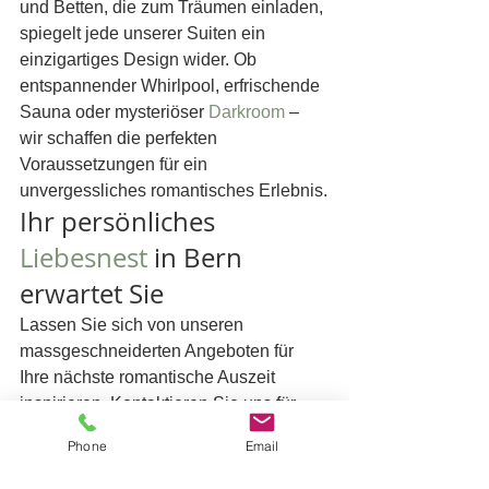
und Betten, die zum Träumen einladen, 
spiegelt jede unserer Suiten ein 
einzigartiges Design wider. Ob 
entspannender Whirlpool, erfrischende 
Sauna oder mysteriöser 
Darkroom
 – 
wir schaffen die perfekten 
Voraussetzungen für ein 
unvergessliches romantisches Erlebnis.
Ihr persönliches 
Liebesnest
 in Bern 
erwartet Sie
Lassen Sie sich von unseren 
massgeschneiderten Angeboten für 
Ihre nächste romantische Auszeit 
inspirieren. Kontaktieren Sie uns für 
detaillierte Informationen, visuelle 
Phone
Email
Eindrücke und aktuelle Konditionen. 
Das Team vom 
Liebesnest Bern
 freut 