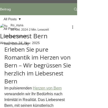
Beitrag
All Posts
Ro_myna
All Posts
30. Okt. 2024
2 Min. Lesezeit
Liebesnest Bern
Getting Started
Aktualisiert:
24. Nov. 2025
Your Community
Erleben Sie pure 
Romantik im Herzen von 
Bern – Wir begrüssen Sie 
herzlich im Liebesnest 
Bern
Im pulsierenden 
Herzen von Bern
verwandeln wir Ihr Bedürfnis nach 
Intimität in Realität. Das 
Liebesnest 
Bern,
 mit seinen künstlerisch 