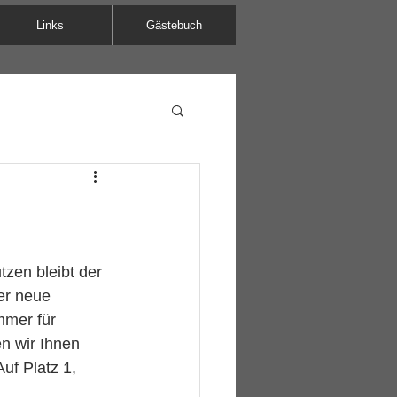
Links
Gästebuch
zen bleibt der 
er neue 
mmer für 
n wir Ihnen 
uf Platz 1, 