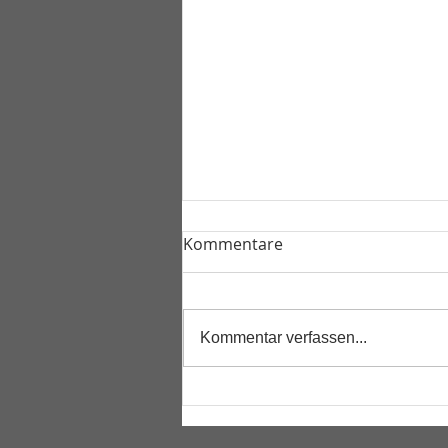
Kommentare
Kommentar verfassen...
Seitensprungzimmer &
Liebeszimmer