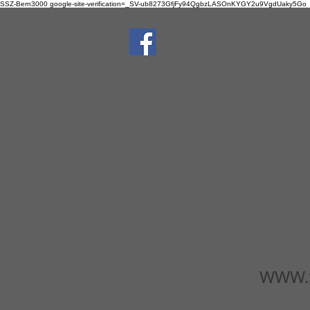
SSZ-Bern3000
google-site-verification=_SV-ub8273GfjFy94QgbzLASOnKYGY2u9VgdUaky5Go
WWW.