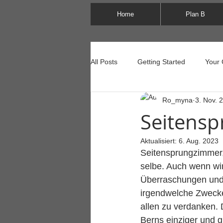
Home
Plan B
All Posts
Getting Started
Your
Ro_myna
3. Nov. 
Seitens
Aktualisiert:
6. Aug. 2023
Seitensprungzimmer,
selbe. Auch wenn wi
Überraschungen und 
irgendwelche Zwecke
allen zu verdanken. 
Berns einziger und g