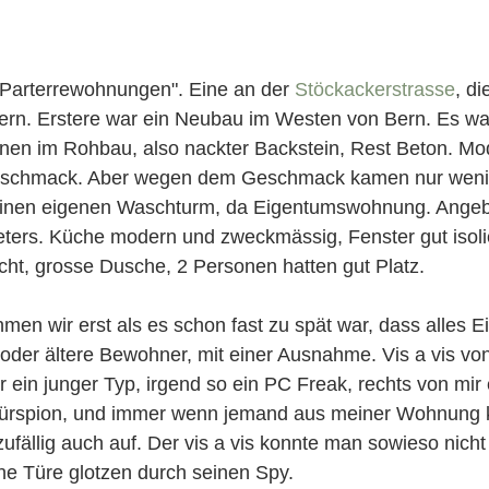
"Parterrewohnungen". Eine an der 
Stöckackerstrasse
, d
Bern. Erstere war ein Neubau im Westen von Bern. Es war
en im Rohbau, also nackter Backstein, Rest Beton. Mo
eschmack. Aber wegen dem Geschmack kamen nur wenige
einen eigenen Waschturm, da Eigentumswohnung. Angebl
ters. Küche modern und zweckmässig, Fenster gut isoli
t, grosse Dusche, 2 Personen hatten gut Platz.
men wir erst als es schon fast zu spät war, dass alles 
oder ältere Bewohner, mit einer Ausnahme. Vis a vis vo
ein junger Typ, irgend so ein PC Freak, rechts von mir 
Türspion, und immer wenn jemand aus meiner Wohnung k
ufällig auch auf. Der vis a vis konnte man sowieso nicht 
ne Türe glotzen durch seinen Spy.