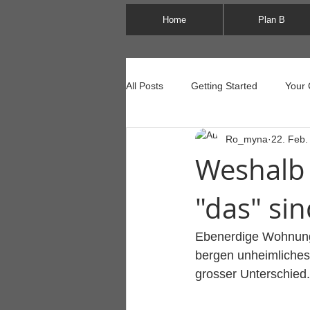
Home
Plan B
All Posts
Getting Started
Your
Ro_myna
22. Feb.
Weshalb 
"das" si
Ebenerdige Wohnungen
bergen unheimliches.
grosser Unterschied.