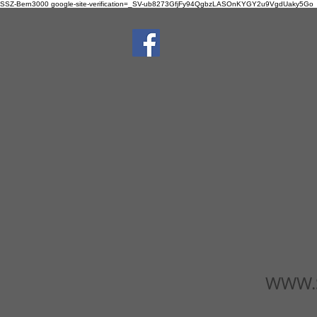
SSZ-Bern3000
google-site-verification=_SV-ub8273GfjFy94QgbzLASOnKYGY2u9VgdUaky5Go
WWW.