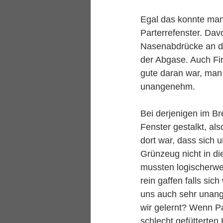
Egal das konnte man
Parterrefenster. Davo
Nasenabdrücke an d
der Abgase. Auch Fi
gute daran war, man
unangenehm.
Bei derjenigen im Br
Fenster gestalkt, al
dort war, dass sich 
Grünzeug nicht in di
mussten logischerwei
rein gaffen falls sic
uns auch sehr unang
wir gelernt? Wenn P
schlecht gefütterten 