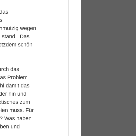
das 
s 
chmutzig wegen 
 stand.  Das 
rotzdem schön 
urch das 
Das Problem 
hl damit das 
der hin und 
ktisches zum 
eien muss. Für 
r? Was haben 
aben und 