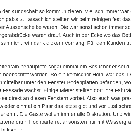
 der Kundschaft so kommunizieren. Viel schlimmer war 
n gab's 2. Tatsächlich stellten wir beim reinigen fest das
er Aussenscheibe waren. Die war sonst schon immer s
ngerabdrücke waren drauf. Auch in der Ecke wo das Bett
 sah nicht rein dank dickem Vorhang. Für den Kunden t
eitenrain behauptete sogar einmal ein Besucher er sei d
so beobachtet worden. So ein komischer Heini war das. 
unmittelbar unter den Fenster Bodenplatten befanden, wo
e Fassade wächst. Einige Mieter stellten dort ihre Fahrrä
se direkt an diesen Fenstern vorbei. Also auch was pra
h wieder einmal ein Paar das letzte gibt und vor Lust schr
enehm. Die Gäste wollen immer alle Diskretion. Und wi
arterre dann Hochparterre, ansonsten nur mit Wassergr
Haifischen.