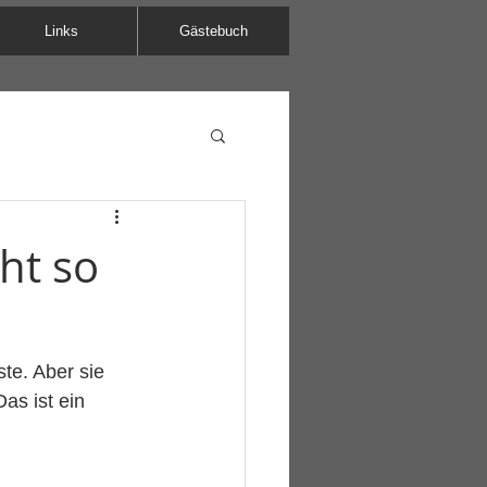
Links
Gästebuch
ht so
te. Aber sie 
as ist ein 